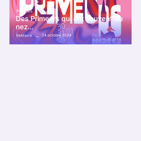
Festivals
Des Primeurs qui ont souvent du
nez…
24 octobre 2024
ReMarck