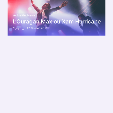
Actualité
,
News
L’Ouragan Max ou Xam Hurricane
17 février 2021
Yole