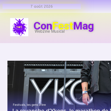
7 août 2026
Con
Fest
Mag
Webzine Musical
Festivals
,
les gens d'ère
La revanche d’Ykons, le marathon de 