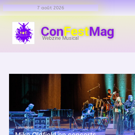
7 août 2026
Con
Fest
Mag
Webzine Musical
calendrier
Mike Oldfield en concerts