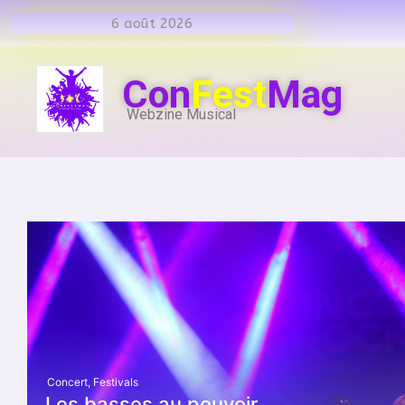
6 août 2026
Con
Fest
Mag
Webzine Musical
Concert
,
Festivals
Les basses au pouvoir.