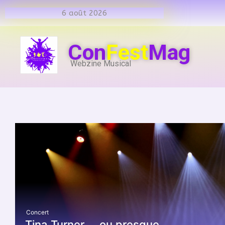
6 août 2026
Con
Fest
Mag
Webzine Musical
Concert
Tina Turner … ou presque.