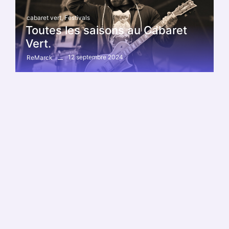
cabaret vert
,
Festivals
Toutes les saisons au Cabaret
Vert.
12 septembre 2024
ReMarck