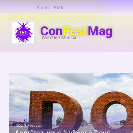
8 août 2026
Con
Fest
Mag
Webzine Musical
DOUR
,
Festivals
Apprêtez-vous à vibrer à Dour!