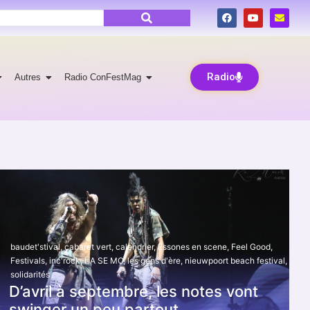
Radio
Autres
Radio ConFestMag
baudet'stival
,
cabaret vert
,
calendrier
,
Essones en scene
,
Feel Good
,
Festivals
,
inc'rock
,
LA SE MO
,
les gens d'ère
,
nieuwpoort beach festival
,
solidarités
D’avril à septembre, les notes vont
swinger un peu partout.