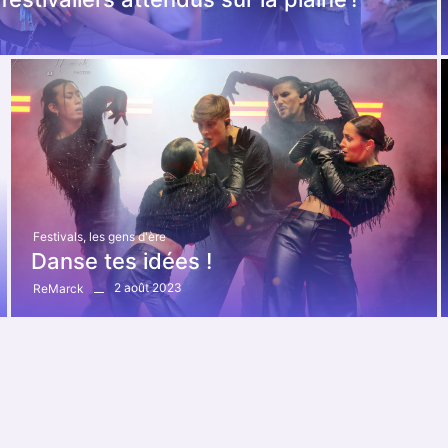
Festivals
,
les gens d'ère
Danse tes idées !
2 août 2023
ReMarck