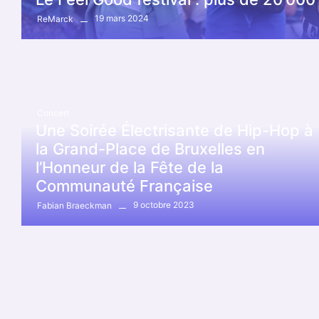
19 mars 2024
ReMarck
Concert
Une Soirée Électrisante de Hip-Hop à
la Grand-Place de Bruxelles en
l’Honneur de la Fête de la
Communauté Française
9 octobre 2023
Fabian Braeckman