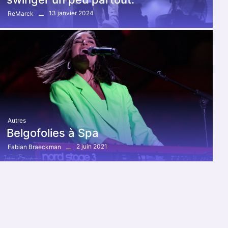
13 janvier 2024
ReMarck
Autres
Belgofolies à Spa
2 juin 2021
Fabian Braeckman