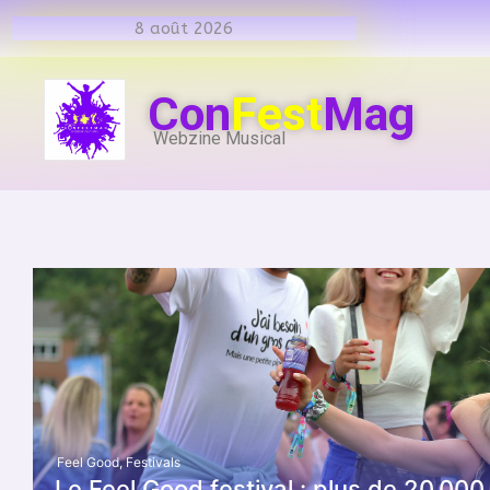
8 août 2026
Con
Fest
Mag
Webzine Musical
Feel Good
,
Festivals
Le Feel Good festival : plus de 20 000 f