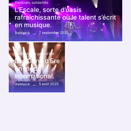
Festivals
,
solidarités
L’Escale, sorte d’oasis
rafraichissante où le talent s’écrit
en musique.
7 septembre 2025
ReMarck
Festivals
,
les gens d'ère
Les Gens d’Ere
en mode
international.
5 août 2025
ReMarck