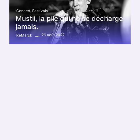
Concert
,
Festivals
Mustii, la pile qui ne se décharge
jamais.
26 août 2022
ReMarck