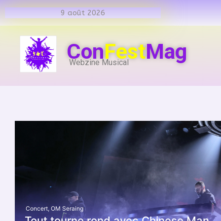
9 août 2026
Con
Fest
Mag
Webzine Musical
Concert
,
OM Seraing
Tout tourne rond avec Chinese Man.