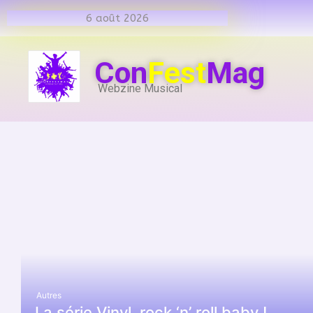
6 août 2026
Con
Fest
Mag
Webzine Musical
Autres
La série Vinyl, rock ‘n’ roll baby !