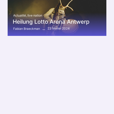
Actualité
,
live nation
Heilung Lotto Arena Antwerp
23 février 2024
Fabian Braeckman