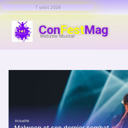
7 août 2026
Con
Fest
Mag
Webzine Musical
Actualité
Malween et son dernier combat