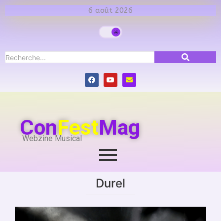
6 août 2026
Con
Fest
Mag
Webzine Musical
Durel