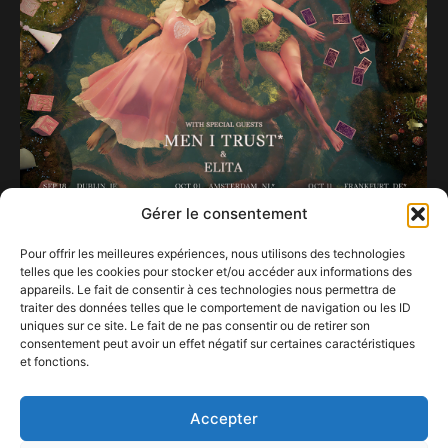
Gérer le consentement
Pour offrir les meilleures expériences, nous utilisons des technologies
telles que les cookies pour stocker et/ou accéder aux informations des
Melanie Martinez
appareils. Le fait de consentir à ces technologies nous permettra de
26 mars 2024
traiter des données telles que le comportement de navigation ou les ID
uniques sur ce site. Le fait de ne pas consentir ou de retirer son
consentement peut avoir un effet négatif sur certaines caractéristiques
EXPO On Display | 12.10.22 > 05.03.23 |
et fonctions.
Communiqu de presse
3 septembre 2022
Accepter