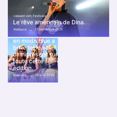
cabaret vert
,
Festivals
Le rêve américain de Dina.
cabaret vert
,
Festivals
21 septembre 2025
ReMarck
Le Cabaret Vert
en mode Blue a
brillé tel le soleil
omniprésent sur
toute cette
édition.
29 août 2025
ReMarck