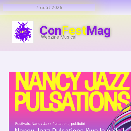
7 août 2026
Con
Fest
Mag
Webzine Musical
Festivals
,
Nancy Jazz Pulsations
,
publicité
Nancy Jazz Pulsations lève le voile !