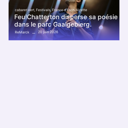
cabaret vert
,
Festivals
,
Franco d'Esch/Alzette
Feu!Chatterton disperse sa poésie
dans le parc Gaalgebierg.
20 juin 2026
ReMarck