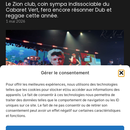
Le Zion club, coin sympa indissociable du
Cabaret Vert, fera encore résonner Dub et
reggae cette année.
1 mai 2026
Gérer le consentement
Pour offrir les meilleures expériences, nous utilisons des technologies
telles que les cookies pour stocker et/ou accéder aux informations des
appareils. Le fait de consentir à ces technologies nous permettra de
traiter des données telles que le comportement de navigation ou les ID
uniques sur ce site. Le fait de ne pas consentir ou de retirer son
consentement peut avoir un effet négatif sur certaines caractéristiques
OK KO Tour marque (enfin) le retour sur scène
et fonctions.
de Superbus.
9 mars 2026