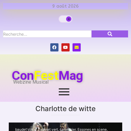
9 août 2026
Con
Fest
Mag
Webzine Musical
Charlotte de witte
baudet'stival
,
cabaret vert
,
calendrier
,
Essones en scene
,