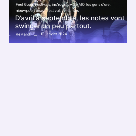
Feel Good
,
Festivals
,
inc'rock
,
LA SE MO
,
les gens d'ère
,
nieuwpoort beach festival
,
solidarités
D’avril à septembre, les notes vont
swinger un peu partout.
13 janvier 2024
ReMarck