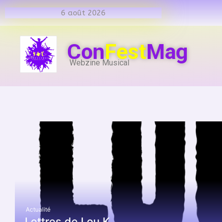
6 août 2026
Con
Fest
Mag
Webzine Musical
Actualité
Lettres de Lou K…