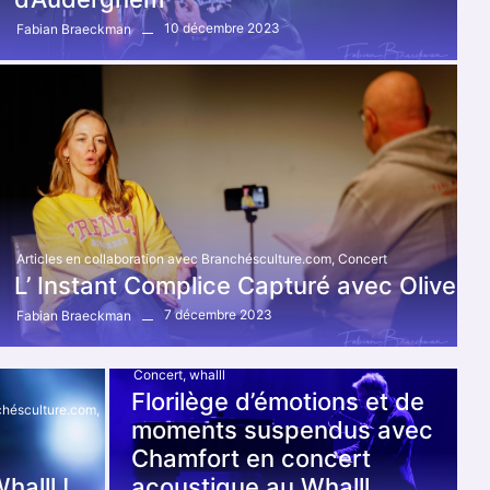
10 décembre 2023
Fabian Braeckman
Articles en collaboration avec Branchésculture.com
,
Concert
L’ Instant Complice Capturé avec Olive
7 décembre 2023
Fabian Braeckman
Articles en collaboration avec Branchésculture.com
,
Concert
,
whalll
Florilège d’émotions et de
nchésculture.com
,
moments suspendus avec
Chamfort en concert
alll !
acoustique au Whalll