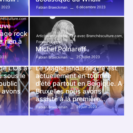
e 2023
6 décembre 2023
Fabian Braeckman
nchésculture.com
euve
rage rock
Articles en collaboration avec Branchésculture.com
,
a rien à
Forest National
Michel Polnareff
2023
25 juillet 2023
Fabian Braeckman
nchésculture.com
Articles en collaboration avec Branchésculture.com
de L’Os à
Le Magic land Théâtre est
é sous le
actuellement en tournée
public
d’été partout en Belgique. A
s avons
Bruxelles nous avons
assisté à la première…
3
29 juin 2023
Fabian Braeckman