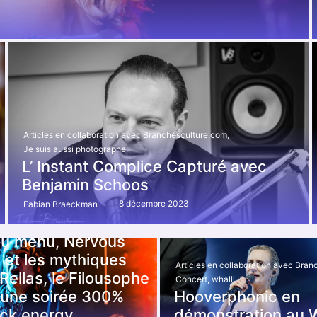
Articles en collaboration avec Branchésculture.com
,
Je suis aussi photographe
L’ Instant Complice Capturé avec
Benjamin Schoos
8 décembre 2023
Fabian Braeckman
collaboration avec Branchésculture.com
,
au menu, Nervous
 et les mythiques
Articles en collaboration avec Bra
ellas, le Filousophe
Concert
,
whalll
 une soirée 300%
Hooverphonic en
ock energy…
démonstration au Wh