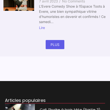
7 avril 2023
/
No Comments
L’Evere Comedy Show à l’Espace Toots à
Evere, une bien sympathique vitrine
d’humoristes en devenir et confirmés ! Ce
samedi...
Lire
PLUS
Articles populaires
Cali, l’hydre à trois tête (Partie 3).