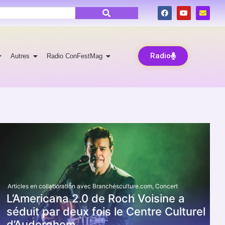
Radio
Autres
Radio ConFestMag
Articles en collaboration avec Branchésculture.com
,
Concert
L’Americana 2.0 de Roch Voisine a
séduit par deux fois le Centre Culturel
d’Auderghem