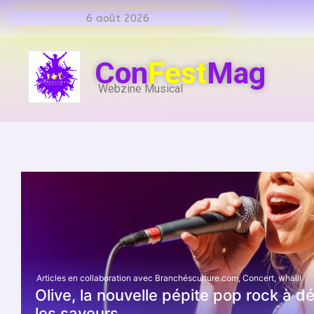
6 août 2026
Con
Fest
Mag
Webzine Musical
Articles en collaboration avec Branchésculture.com
,
Concert
,
whalll
Olive, la nouvelle pépite pop rock à 
les saveurs