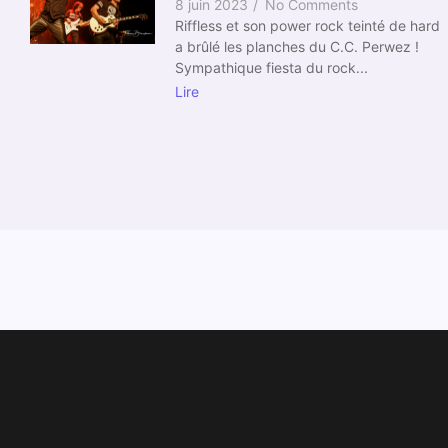
8 juin 2023
/
No Comments
Riffless et son power rock teinté de hard
a brûlé les planches du C.C. Perwez !
Sympathique fiesta du rock...
Lire