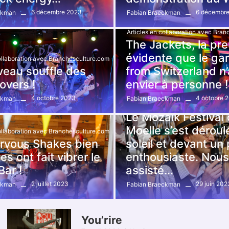
6 décembre 2023
6 décembr
ckman
Fabian Braeckman
Articles en collaboration avec Bra
The Jackets, la pr
évidente que le ga
collaboration avec Branchésculture.com
veau souffle des
from Switzerland n’
overs !
envier à personne !
4 octobre 2023
4 octobre 
ckman
Fabian Braeckman
Articles en collaboration avec Bra
Le Mozaik Festival 
Moelle s’est déroul
collaboration avec Branchésculture.com
rvous Shakes bien
soleil et devant un 
s ont fait vibrer le
enthousiaste. Nou
ar !
assisté…
2 juillet 2023
29 juin 202
ckman
Fabian Braeckman
You’rire