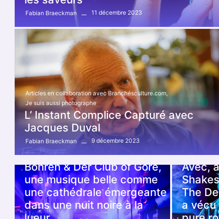
11 décembre 2023
Fabian Braeckman
Articles en collaboration avec Branchésculture.com
,
Je suis aussi photographe
L’ Instant Complice Capturé avec
Jacques Duval
9 décembre 2023
Fabian Braeckman
Articles en collaboration avec Branchésculture.com
,
Articles en 
Botanique
,
Concert
Concert
Bohren & Der Club of Gore,
Avec, 
une musique belle comme
Shakes
une cathédrale émergeante
The DeR
dans une nuit noire à la
a vécu
lueur…
pure r