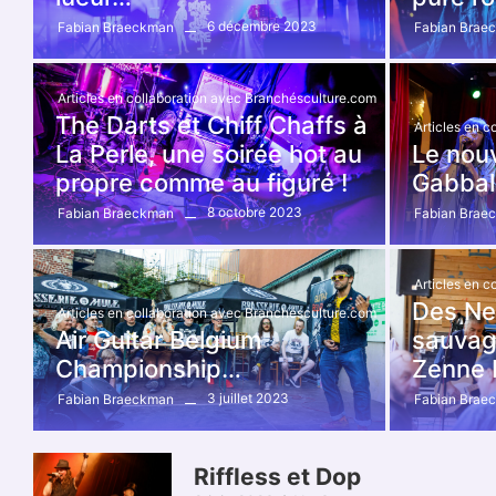
6 décembre 2023
Fabian Braeckman
Fabian Brae
Articles en collaboration avec Branchésculture.com
The Darts et Chiff Chaffs à
Articles en 
La Perle, une soirée hot au
Le nou
propre comme au figuré !
Gabbal
8 octobre 2023
Fabian Braeckman
Fabian Brae
Articles en 
Des Ne
Articles en collaboration avec Branchésculture.com
Air Guitar Belgium
sauvage
Championship…
Zenne B
3 juillet 2023
Fabian Braeckman
Fabian Brae
Riffless et Dop