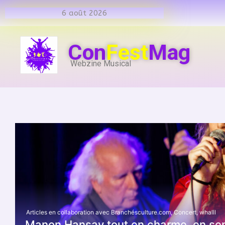
6 août 2026
Con
Fest
Mag
Webzine Musical
Articles en collaboration avec Branchésculture.com
,
Concert
,
whalll
Manon Hansay tout en charme, en sensu