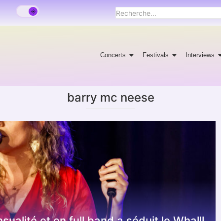
Concerts
Festivals
Interviews
barry mc neese
alité et en full band a séduit le Whalll