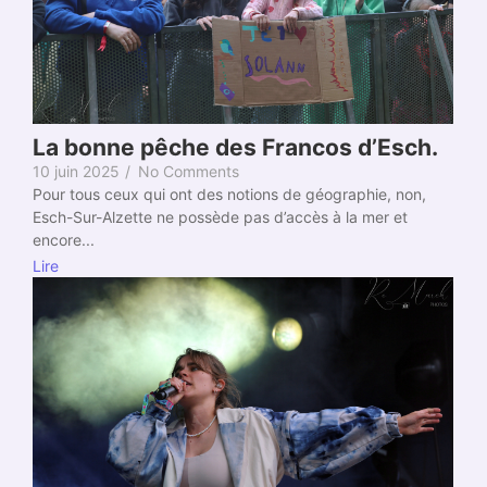
La bonne pêche des Francos d’Esch.
10 juin 2025
/
No Comments
Pour tous ceux qui ont des notions de géographie, non,
Esch-Sur-Alzette ne possède pas d’accès à la mer et
encore...
Lire