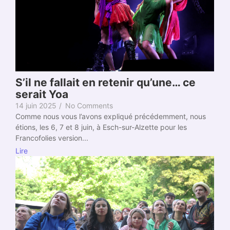
S’il ne fallait en retenir qu’une… ce
serait Yoa
14 juin 2025
/
No Comments
Comme nous vous l’avons expliqué précédemment, nous
étions, les 6, 7 et 8 juin, à Esch-sur-Alzette pour les
Francofolies version...
Lire