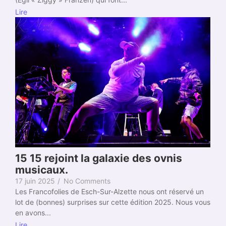
Lire
15 15 rejoint la galaxie des ovnis
musicaux.
17 juin 2025
/
No Comments
Les Francofolies de Esch-Sur-Alzette nous ont réservé un
lot de (bonnes) surprises sur cette édition 2025. Nous vous
en avons...
Lire