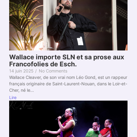
Wallace importe SLN et sa prose aux
Francofolies de Esch.
14 juin 2025
/
No Comments
Wallace Cleaver, de son vrai nom Léo Gond, est un rappeur
français originaire de Saint-Laurent-Nouan, dans le Loir-et-
Cher, né le...
Lire