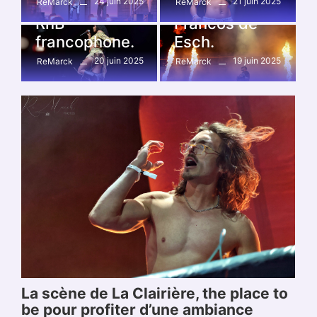
fraicheur sur la
24 juin 2025
scène des
21 juin 2025
ReMarck
ReMarck
RnB
Francos de
francophone.
Esch.
20 juin 2025
19 juin 2025
ReMarck
ReMarck
La scène de La Clairière, the place to
be pour profiter d’une ambiance