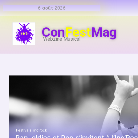
6 août 2026
Con
Fest
Mag
Webzine Musical
Festivals
,
inc'rock
Rap, oldies et Pop s’invitent à l’Inc’Roc