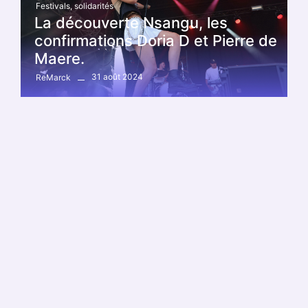
Festivals
,
solidarités
La découverte Nsangu, les
confirmations Doria D et Pierre de
Maere.
31 août 2024
ReMarck