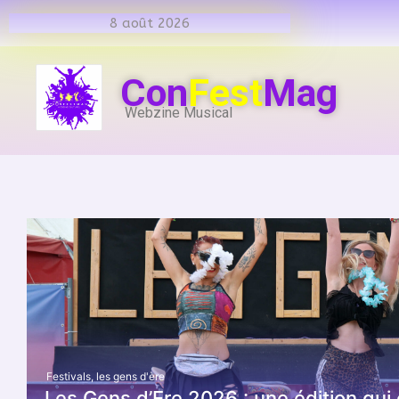
8 août 2026
Con
Fest
Mag
Webzine Musical
Festivals
,
les gens d'ère
Les Gens d’Ere 2026 : une édition qui