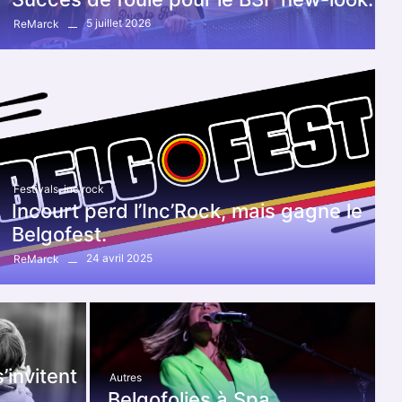
5 juillet 2026
ReMarck
Festivals
,
inc'rock
Incourt perd l’Inc’Rock, mais gagne le
Belgofest.
24 avril 2025
ReMarck
’invitent
Autres
Belgofolies à Spa