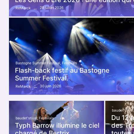
28 juillet 2026
ReMarck
Bastogne Summer Festival
,
Festivals
Flash-back festif au Bastogne
Summer Festival.
30 juin 2026
ReMarck
baudet'stival
Du 12 au
baudet'stival
,
Festivals
Typh Barrow illumine le ciel
des Tro
chargé de Bertrix.
toutes 