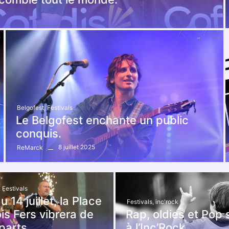
Belgofest
,
Festivals
Le Belgofest enchante un public
conquis.
8 juillet 2025
ReMarck
,
Festivals
 14 juillet, la Place
Festivals
,
inc'rock
is Fers vibrera de
Rap, oldies et Pop s
parts.
à l’Inc’Rock.