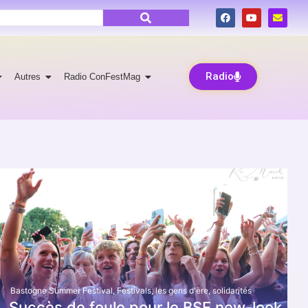
Radio
Autres
Radio ConFestMag
Bastogne Summer Festival
,
Festivals
,
les gens d'ère
,
solidarités
Succès de foule pour le BSF new-look.