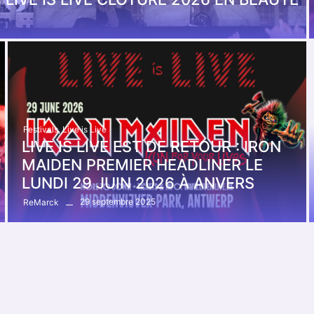
Festivals
,
Live is Live
LIVE IS LIVE EST DE RETOUR : IRON
MAIDEN PREMIER HEADLINER LE
LUNDI 29 JUIN 2026 À ANVERS
29 septembre 2025
ReMarck