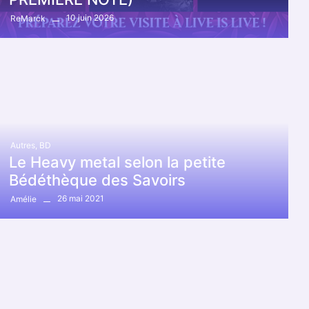
10 juin 2026
ReMarck
Autres
,
BD
Le Heavy metal selon la petite
Bédéthèque des Savoirs
26 mai 2021
Amélie