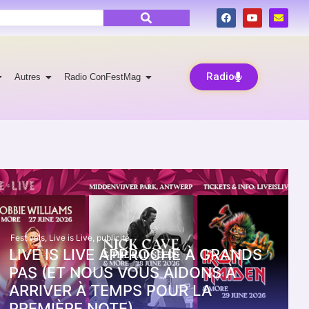
Radio
Autres
Radio ConFestMag
Festivals
,
Live is Live
,
publicité
LIVE IS LIVE APPROCHE À GRANDS
PAS (ET NOUS VOUS AIDONS À
ARRIVER À TEMPS POUR LA
PREMIÈRE NOTE)