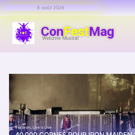
8 août 2026
Con
Fest
Mag
Webzine Musical
Festivals
,
Live is Live
40.000 CORNES POUR IRON MAIDEN :