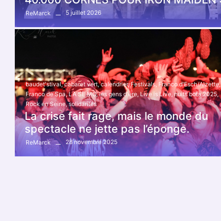
5 juillet 2026
ReMarck
baudet'stival
,
cabaret vert
,
calendrier
,
Festivals
,
Franco d'Esch/Alzette
,
Franco de Spa
,
LA SE MO
,
les gens d'ère
,
Live is Live
,
nuits bota 2025
,
Rock en Seine
,
solidarités
La crise fait rage, mais le monde du
spectacle ne jette pas l’éponge.
28 novembre 2025
ReMarck