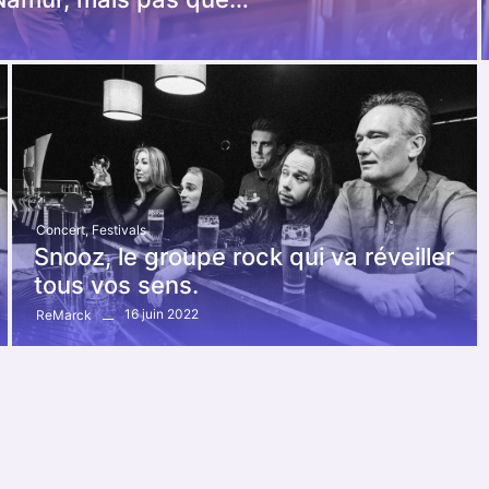
Concert
,
Festivals
Snooz, le groupe rock qui va réveiller
tous vos sens.
16 juin 2022
ReMarck