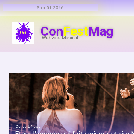
8 août 2026
Con
Fest
Mag
Webzine Musical
Concert
,
News
Ether l’agence qui fait swinger et ri