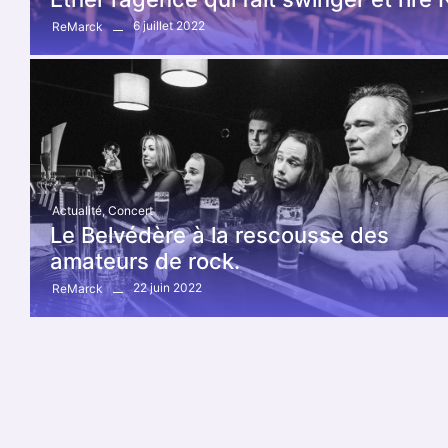
6 juillet 2022
ReMarck
Actualité
,
Concert
Le Belvédère à la rescousse des
amateurs de rock.
22 juin 2022
ReMarck