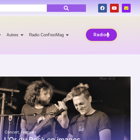
Radio
Autres
Radio ConFestMag
Concert
,
Festivals
L’Or du Rock en images…