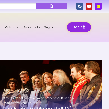
Radio
Autres
Radio ConFestMag
Articles en collaboration avec Branchésculture.com
,
Magic Land Théâtre
,
théâtre
Les Nuits du Magic Hall (3)