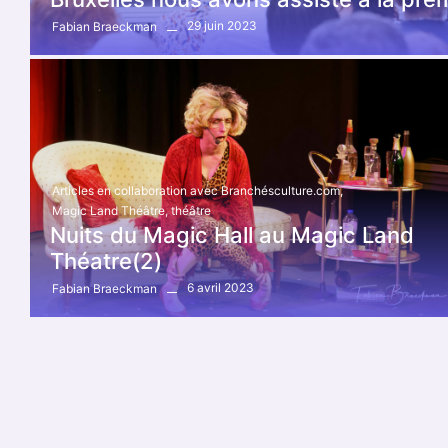
29 juin 2023
Fabian Braeckman
Articles en collaboration avec Branchésculture.com
,
Magic Land Théâtre
,
théâtre
Nuits du Magic Hall au Magic Land
Théatre(2)
6 avril 2023
Fabian Braeckman