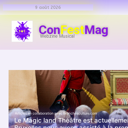
9 août 2026
Con
Fest
Mag
Webzine Musical
Articles en collaboration avec Branchésculture.com
Le Magic land Théâtre est actuellemen
Bruxelles nous avons assisté à la pre