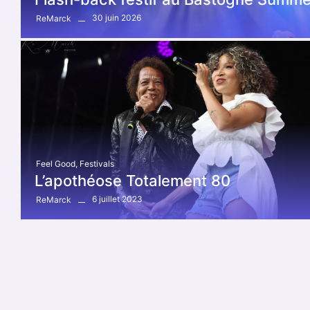
30 juin 2026
ReMarck
Feel Good
,
Festivals
L’apothéose Totalement 80
6 juillet 2023
ReMarck