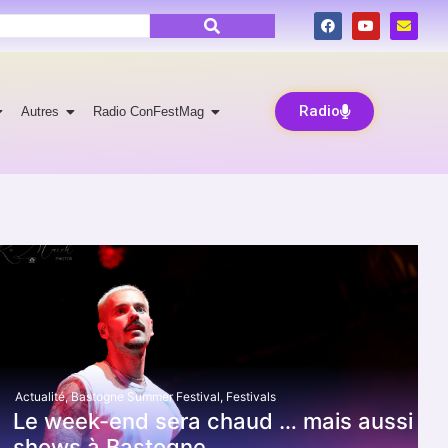
Radio
Autres
Radio ConFestMag
Actualité
,
Bastogne Summer Festival
,
Festivals
Le week-end sera chaud … mais aussi
shows à Bastogne.