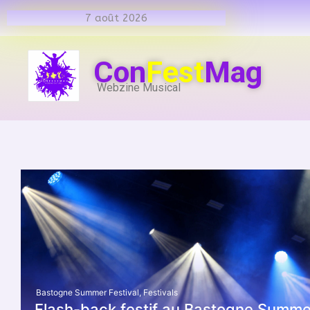
7 août 2026
Con
Fest
Mag
Webzine Musical
Bastogne Summer Festival
,
Festivals
Flash-back festif au Bastogne Summer