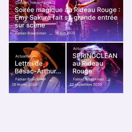
Concert
,
rideau rouge
Soirée magique au Rideau Rouge :
Emy Sakura fait sa grande entrée
sur scène
16 juin 2025
Fabian Braeckman
Actualité
,
Concert
SPRINGCLEAN
Actualité
Lettre de
au Rideau
Besac-Arthur…
Rouge
Fabian Braeckman
Fabian Braeckman
28 février 2024
23 septembre 2020