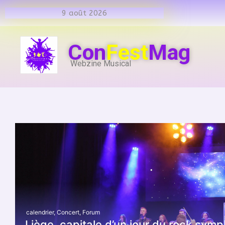
9 août 2026
Con
Fest
Mag
Webzine Musical
calendrier
,
Concert
,
Forum
Liège, capitale d’un jour du rock sym