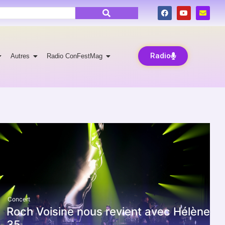
Radio
Autres
Radio ConFestMag
Concert
Roch Voisine nous revient avec Hélène
35.