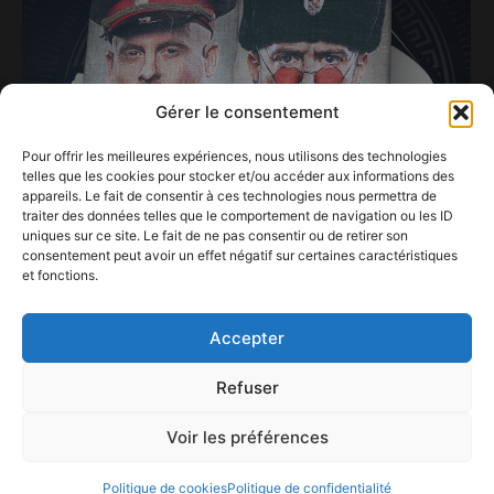
Gérer le consentement
Pour offrir les meilleures expériences, nous utilisons des technologies
telles que les cookies pour stocker et/ou accéder aux informations des
appareils. Le fait de consentir à ces technologies nous permettra de
traiter des données telles que le comportement de navigation ou les ID
uniques sur ce site. Le fait de ne pas consentir ou de retirer son
consentement peut avoir un effet négatif sur certaines caractéristiques
L’univers complètement décalé de Soviet
et fonctions.
Suprem aux Solidarités.
30 août 2024
Accepter
Refuser
Voir les préférences
ConFestMag ©
2026
Créé par Alpax Production
Politique de cookies
Politique de confidentialité