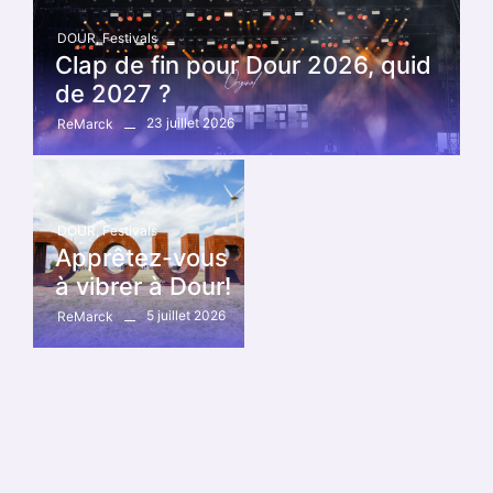
DOUR
,
Festivals
Clap de fin pour Dour 2026, quid
de 2027 ?
23 juillet 2026
ReMarck
DOUR
,
Festivals
Apprêtez-vous
à vibrer à Dour!
5 juillet 2026
ReMarck