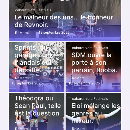
cabaret vert
,
Festivals
Le malheur des uns… le bonheur
de Revnoir.
19 septembre 2025
ReMarck
cabaret vert
,
Festivals
Sprints, du
cabaret vert
,
Festivals
garage punk
SDM ouvre la
irlandais qui
porte à son
décoiffe.
parrain, Booba.
ReMarck
ReMarck
18 septembre 2025
10 septembre 2025
cabaret vert
,
Festivals
Théodora ou
cabaret vert
,
Festivals
Sean Paul, telle
Eloi mélange les
est la question
genres au
cabaret vert
,
Festivals
…
mixeur.
Hervé défie la
ReMarck
ReMarck