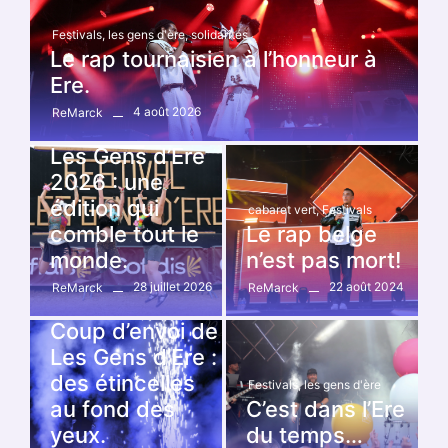
Festivals
,
les gens d'ère
,
solidarités
Le rap tournaisien à l’honneur à
Ere.
4 août 2026
ReMarck
Festivals
,
les gens d'ère
Les Gens d’Ere
2026 : une
édition qui
cabaret vert
,
Festivals
comble tout le
Le rap belge
monde.
n’est pas mort!
28 juillet 2026
22 août 2024
ReMarck
ReMarck
Festivals
,
les gens d'ère
Coup d’envoi de
Les Gens d’Ere :
des étincelles
Festivals
,
les gens d'ère
au fond des
C’est dans l’Ere
yeux.
du temps…