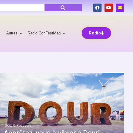
Radio
Autres
Radio ConFestMag
DOUR
,
Festivals
Apprêtez-vous à vibrer à Dour!