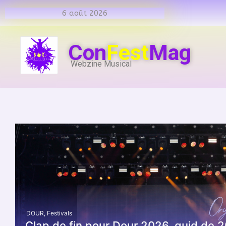
6 août 2026
Con
Fest
Mag
Webzine Musical
DOUR
,
Festivals
Clap de fin pour Dour 2026, quid de 