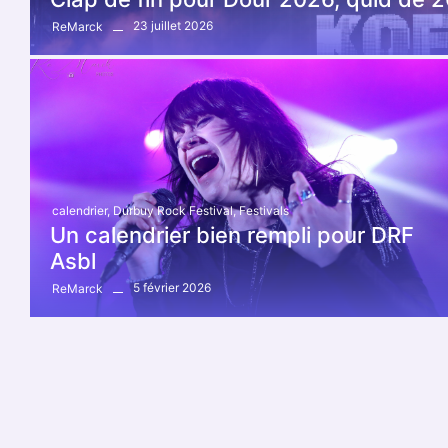
23 juillet 2026
ReMarck
calendrier
,
Durbuy Rock Festival
,
Festivals
Un calendrier bien rempli pour DRF
Asbl
5 février 2026
ReMarck