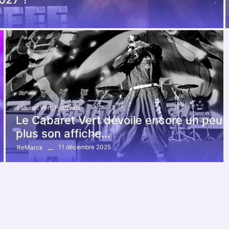
cabaret vert
,
Festivals
Le Cabaret Vert dévoile encore un peu
plus son affiche…
11 décembre 2025
ReMarck