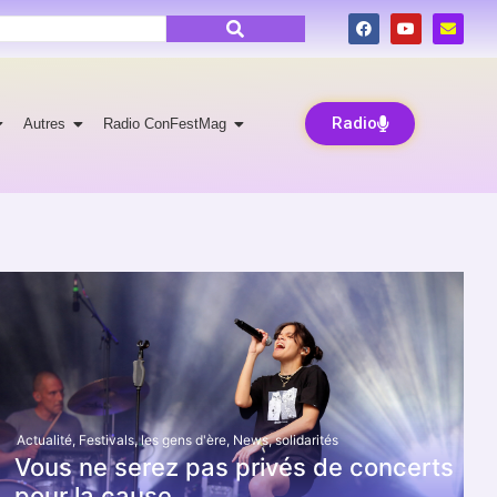
Radio
Autres
Radio ConFestMag
Actualité
,
Festivals
,
les gens d'ère
,
News
,
solidarités
Vous ne serez pas privés de concerts
pour la cause…