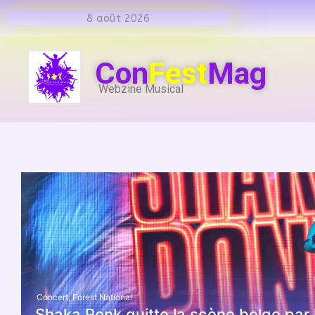
8 août 2026
Con
Fest
Mag
Webzine Musical
Concert
,
Forest National
Shaka Ponk quitte la scène belge par 