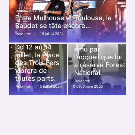
baudet'stival
,
Festivals
Entre Mulhouse et Toulouse, le
Baudet se tâte encore…
18 juillet 2024
ReMarck
Concert
,
Forest National
baudet'stival
,
Festivals
Claudio Capéo,
Du 12 au 14
ému par
juillet, la Place
l’accueil que lui
des Trois Fers
a réservé Forest
vibrera de
National.
toutes parts.
ReMarck
5 juillet 2024
10 décembre 2023
ReMarck