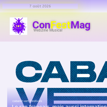
7 août 2026
Con
Fest
Mag
Webzine Musical
cabaret vert
,
Festivals
Le rap français, mais aussi internati