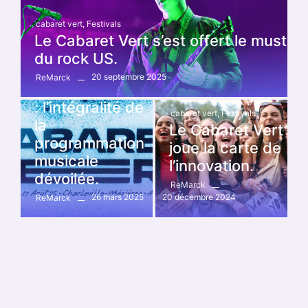
cabaret vert
,
Festivals
Le Cabaret Vert s’est offert le must
du rock US.
cabaret vert
,
Festivals
20 septembre 2025
ReMarck
CABARET VERT
: l’intégralité de
cabaret vert
,
Festivals
la
Le Cabaret Vert
programmation
joue la carte de
musicale
l’innovation.
dévoilée.
ReMarck
26 mars 2025
20 décembre 2024
ReMarck