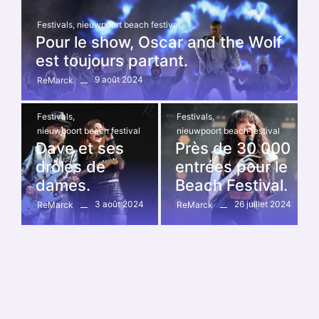
Festivals
,
nieuwpoort beach festival
Pour le show, Oscar and the Wolf
est toujours partant.
9 août 2024
ReMarck
Festivals
,
Festivals
,
nieuwpoort beach festival
nieuwpoort beach festival
Dave et ses
Près de 30 000
drôles de
entrées pour le
dames.
Beach Festival.
3 août 2024
26 juillet 2024
ReMarck
ReMarck