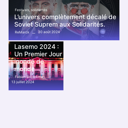
Festivals
,
solidarités
L’univers complètement décalé de
Soviet Suprem aux Solidarités.
30 août 2024
ReMarck
Festivals
,
LA SE MO
Lasemo 2024 :
Un Premier Jour
inondé de
monde
Fabian Braeckman
13 juillet 2024